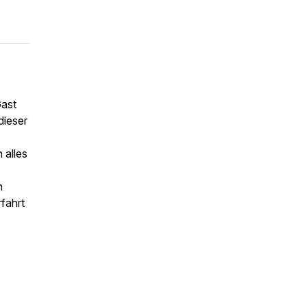
Gast
dieser
 alles
h
fahrt