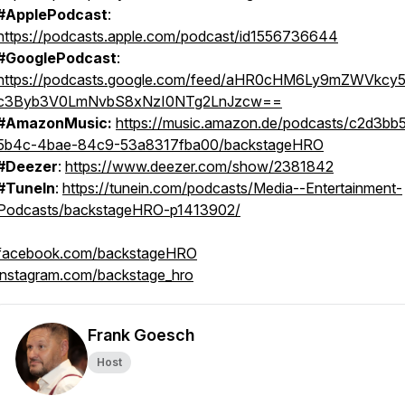
#ApplePodcast
:
https://podcasts.apple.com/podcast/id1556736644
#GooglePodcast
:
https://podcasts.google.com/feed/aHR0cHM6Ly9mZWVkcy5
c3Byb3V0LmNvbS8xNzI0NTg2LnJzcw==
#AmazonMusic:
https://music.amazon.de/podcasts/c2d3bb5
5b4c-4bae-84c9-53a8317fba00/backstageHRO
#Deezer
:
https://www.deezer.com/show/2381842
#TuneIn
:
https://tunein.com/podcasts/Media--Entertainment-
Podcasts/backstageHRO-p1413902/
facebook.com/backstageHRO
instagram.com/backstage_hro
Frank Goesch
Host