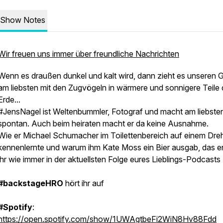
Show Notes
Wir freuen uns immer über freundliche Nachrichten
Wenn es draußen dunkel und kalt wird, dann zieht es unseren 
am liebsten mit den Zugvögeln in wärmere und sonnigere Teile 
Erde...
#JensNagel ist Weltenbummler, Fotograf und macht am liebsten
spontan. Auch beim heiraten macht er da keine Ausnahme.
Wie er Michael Schumacher im Toilettenbereich auf einem Dre
kennenlernte und warum ihm Kate Moss ein Bier ausgab, das er
ihr wie immer in der aktuellsten Folge eures Lieblings-Podcasts
#backstageHRO
hört ihr auf
#Spotify
:
https://open.spotify.com/show/1UWAgtbeFi2WiN8Hv88Fdd