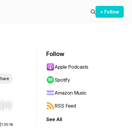
+ Follow
Follow
Apple Podcasts
hare
Spotify
Amazon Music
RSS Feed
r end. Hold shift to jump forward or backward.
See All
|
1:35:18