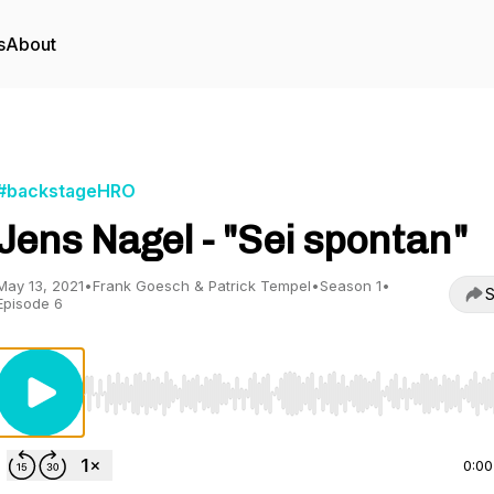
s
About
#backstageHRO
Jens Nagel - "Sei spontan"
May 13, 2021
•
Frank Goesch & Patrick Tempel
•
Season 1
•
S
Episode 6
Use Left/Right to seek, Home/End to jump to start o
0:00